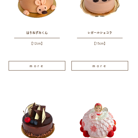
はりねずみくん
レガールショコラ
【12cm】
【15cm】
more
more