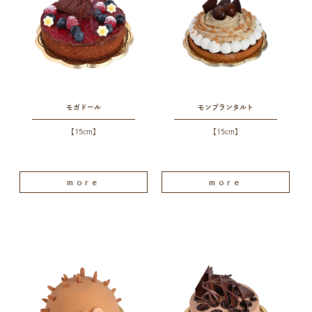
モガドール
モンブランタルト
【15cm】
【15cm】
more
more