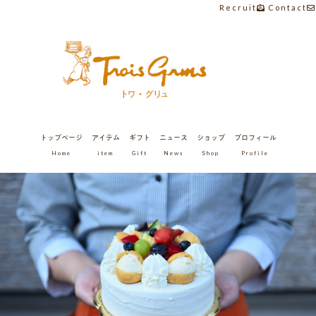
Recruit
Contact
トップページ
アイテム
ギフト
ニュース
ショップ
プロフィール
Home
item
Gift
News
Shop
Profile