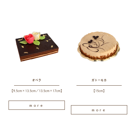
オペラ
ガトーモカ
【9.5cm×13.5cm／13.5cm×17cm】
【15cm】
more
more