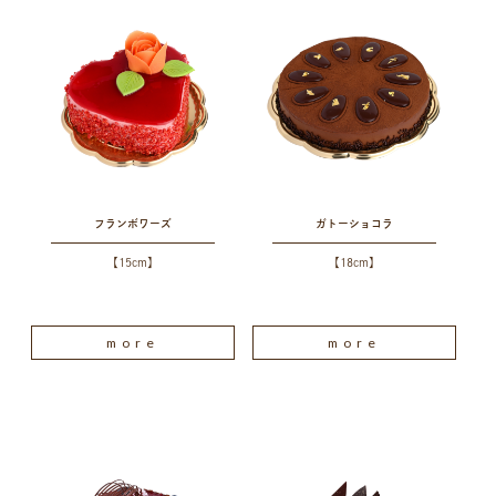
フランボワーズ
ガトーショコラ
【15cm】
【18cm】
more
more