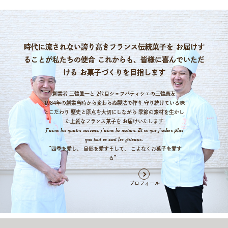
時代に流されない誇り高きフランス伝統菓子を
お届けす
ることが私たちの使命
これからも、皆様に喜んでいただ
ける
お菓子づくりを目指します
創業者 三鶴眞一と
2代目シェフパティシエの三鶴康友
1984年の創業当時から変わらぬ製法で作り
守り続けている味
とこだわり
歴史と原点を大切にしながら
季節の素材を生かし
た上質なフランス菓子を
お届けいたします
J’aime les quatre saisons, j’aime la nature.
Et ce que j’adore plus
que tout ce sont les gâteaux.
“四季を愛し、 自然を愛すそして、
こよなくお菓子を愛す
る”
プロフィール